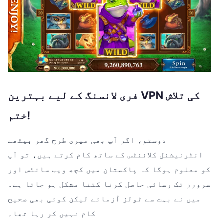
فری لانسنگ کے لیے بہترین VPN کی تلاش
ختم!
دوستو، اگر آپ بھی میری طرح گھر بیٹھے
انٹرنیشنل کلائنٹس کے ساتھ کام کرتے ہیں، تو آپ
کو معلوم ہوگا کہ پاکستان میں کچھ ویب سائٹس اور
سرورز تک رسائی حاصل کرنا کتنا مشکل ہو جاتا ہے۔
میں نے بہت سے ٹولز آزمائے لیکن کوئی بھی صحیح
کام نہیں کر رہا تھا۔