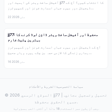
آفیشل سافٹ ویئر کی اہمیت اور jj77 کا انتخاب کیوں؟ آج کے
ڈیجیٹل دور میں، جہاں اسمارٹ فونز اور کمپیوٹرز...
22 مئی 2026
jj77: محفوظ اور آفیشل سافٹ ویئر ڈاؤن لوڈ کرنے کا
بہترین پلیٹ فارم
آج کے ڈیجیٹل دور میں، جہاں اسمارٹ فونز اور کمپیوٹرز
ہماری زندگی کا لازمی حصہ بن چکے ہیں، وہاں صحیح...
16 مئی 2026
سياسة الخصوصية
الشروط والأحكام
© 2026 الموقع الرسمي jj77 | تحميل وتسجيل مجاني.
جميع الحقوق محفوظة.
يجب أن يكون عمر المستخدم 18 عامًا أو أكثر. العب بمسؤولية.