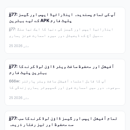
jj77: آپ کی تمام پسندیدہ اینڈرائیڈ ایپس اور گیمز
کے لیے بہترین APK پلیٹ فارم
jj77: اینڈرائیڈ ایپس اور گیمز کی دنیا کا ایک نیا سنگ
میل آج کے ڈیجیٹل دور میں، اسمارٹ فونز ہماری...
25 مئی 2026
jj77: آفیشل اور محفوظ سافٹ ویئر ڈاؤن لوڈ کرنے کا
بہترین پلیٹ فارم
666w: آپ کا قابل اعتماد آفیشل سافٹ ویئر پارٹنر
موجودہ دور میں اسمارٹ فون اور کمپیوٹر ہماری زندگی کا
لازمی...
25 مئی 2026
jj77: تمام آفیشل ایپس اور گیمز ڈاؤن لوڈ کرنے کا سب
سے محفوظ اور تیز رفتار ذریعہ