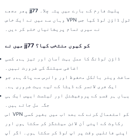
پلیٹ فارم کے بارے میں پتہ چلا۔
jj77
پھر مجھے
وہاں سے میں نے ایک خاص VPN ٹول ڈاؤن لوڈ کیا جس
نے میری تمام پریشانیاں ختم کر دیں۔
میں نے jj77 کو کیوں منتخب کیا؟
ڈاؤن لوڈنگ کا عمل بہت آسان اور تیز ہے، کسی
اضافی سیٹنگ کی ضرورت نہیں۔
سافٹ ویئر بالکل محفوظ اور وائرس سے پاک ہے، جو
ایک فری لانسر کے ڈیٹا کے لیے بہت ضروری ہے۔
یہاں ہر قسم کے پروفیشنل اور لیٹسٹ ایپس ایک ہی
جگہ مل جاتے ہیں۔
اس VPN کو استعمال کرنے کے بعد اب میں بغیر کسی
رکاوٹ کے اپنی آن لائن میٹنگز کر سکتا ہوں اور
اپنی فائلیں وقت پر اپ لوڈ کر سکتا ہوں۔ اگر آپ