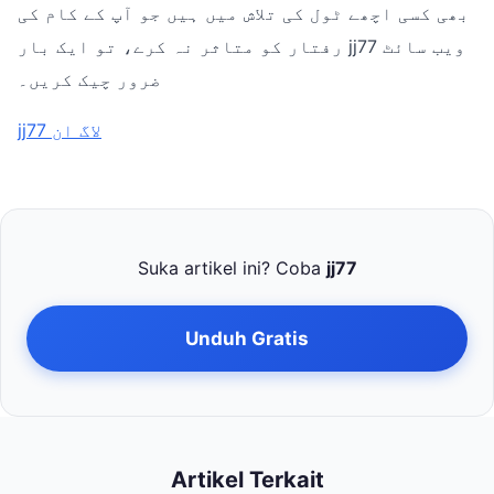
بھی کسی اچھے ٹول کی تلاش میں ہیں جو آپ کے کام کی
رفتار کو متاثر نہ کرے، تو ایک بار jj77 ویب سائٹ
ضرور چیک کریں۔
jj77 لاگ ان
Suka artikel ini? Coba
jj77
Unduh Gratis
Artikel Terkait